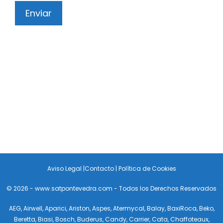
Aviso Legal
|
Contacto
|
Política de Cookies
© 2026 - www.satpontevedra.com - Todos los Derechos Reservados
AEG
,
Airwell
,
Aparici
,
Ariston
,
Aspes
,
Atermycal
,
Balay
,
BaxiRoca
,
Beko
,
Beretta
,
Biasi
,
Bosch
,
Buderus
,
Candy
,
Carrier
,
Cata
,
Chaffoteaux
,