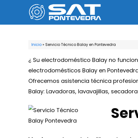
Saltar
al
contenido
Inicio
»
Servicio Técnico Balay en Pontevedra
¿ Su electrodoméstico Balay no funcio
electrodomésticos Balay en Pontevedra,
Ofrecemos asistencia técnica profesion
Balay: Lavadoras, lavavajillas, secador
Ser