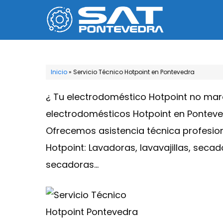
Saltar
al
contenido
Inicio
»
Servicio Técnico Hotpoint en Pontevedra
¿ Tu electrodoméstico Hotpoint no ma
electrodomésticos Hotpoint en Ponteved
Ofrecemos asistencia técnica profesion
Hotpoint: Lavadoras, lavavajillas, seca
secadoras…